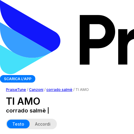
SCARICA L'APP
PraiseTune
/
Canzoni
/
corrado salmè
/
TI AMO
TI AMO
corrado salmè |
Testo
Accordi