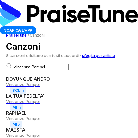
SCARICA L'APP
PraiseTune
/
Canzoni
Canzoni
8 canzoni cristiane con testi e accordi ·
sfoglia per artista
DOVUNQUE ANDRO'
Vincenzo Pompei
SOLm
LA TUA FEDELTA'
Vincenzo Pompei
MIm
RAPHAEL
Vincenzo Pompei
MIb
MAESTA'
Vincenzo Pompei