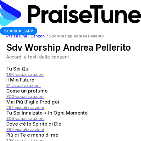
SCARICA L'APP
PraiseTune
/
Canzoni
/
Sdv Worship Andrea Pellerito
Sdv Worship Andrea Pellerito
Accordi e testi delle canzoni
Tu Sei Qui
1.6K visualizzazioni
Il Mio Futuro
81 visualizzazioni
Come un profumo
802 visualizzazioni
Mai Più (Figlio Prodigo)
297 visualizzazioni
Tu Sei Innalzato + In Ogni Momento
805 visualizzazioni
Dove c’è lo Spirito di Dio
885 visualizzazioni
Più di Te e meno di me
1.2K visualizzazioni