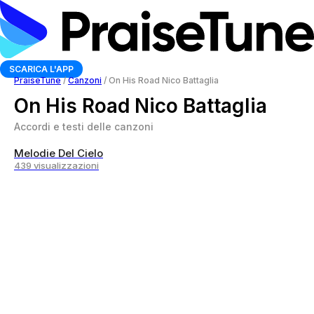
SCARICA L'APP
PraiseTune
/
Canzoni
/
On His Road Nico Battaglia
On His Road Nico Battaglia
Accordi e testi delle canzoni
Melodie Del Cielo
439 visualizzazioni