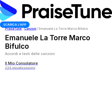
SCARICA L'APP
PraiseTune
/
Canzoni
/
Emanuele La Torre Marco Bifulco
Emanuele La Torre Marco
Bifulco
Accordi e testi delle canzoni
Il Mio Consolatore
234 visualizzazioni