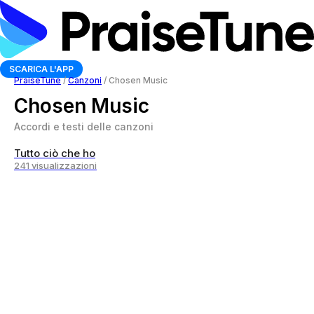
SCARICA L'APP
PraiseTune
/
Canzoni
/
Chosen Music
Chosen Music
Accordi e testi delle canzoni
Tutto ciò che ho
241 visualizzazioni