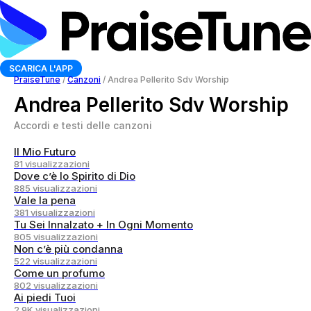
SCARICA L'APP
PraiseTune
/
Canzoni
/
Andrea Pellerito Sdv Worship
Andrea Pellerito Sdv Worship
Accordi e testi delle canzoni
Il Mio Futuro
81 visualizzazioni
Dove c’è lo Spirito di Dio
885 visualizzazioni
Vale la pena
381 visualizzazioni
Tu Sei Innalzato + In Ogni Momento
805 visualizzazioni
Non c’è più condanna
522 visualizzazioni
Come un profumo
802 visualizzazioni
Ai piedi Tuoi
2.9K visualizzazioni